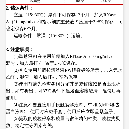
2. 储运条件：
室温（15~30℃）条件下可保存12个月。加入RNase
A（10 mg/mL）和指示剂的重悬液P1应置于2~8℃保存，可
稳定保存6个月。
运输条件：常温（15~30℃）运输。
3. 注意事项：
(1)
重悬液P1在使用前需加入RNase A（10 mg/mL），
混匀，加入后打√，置于2~8℃保存。
(2)
首次使用前请按漂洗液PW瓶身标签所示，加入无水
乙醇，混匀，加入后打√，室温保存。
(3)使用前请先检查各组分尤其是裂解液P2是否出现析
出，如有析出，可37℃条件下温浴至溶液澄清，混匀后再
使用。
(4)
注意不要直接用手接触裂解液P2、中和液MP3和去
蛋白液PD，使用时应戴手套，使用后应立即盖紧盖子。
(5)提取的质粒得率和质量与宿主菌的种类、质粒拷贝
数、稳定性等因素有关。